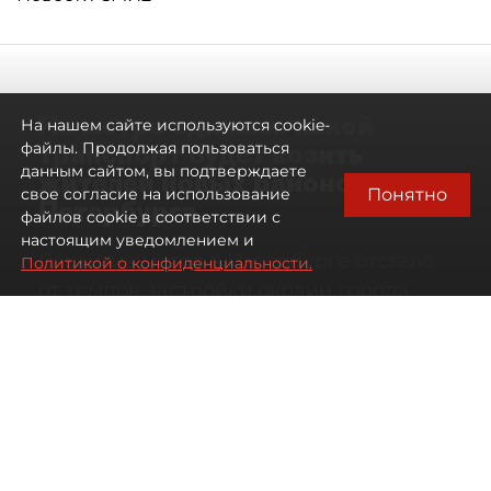
Не метро единым: какой
На нашем сайте используются cookie-
транспорт будет возить
файлы. Продолжая пользоваться
данным сайтом, вы подтверждаете
жителей новых районов
Понятно
свое согласие на использование
Петербурга
файлов cookie в соответствии с
настоящим уведомлением и
Развитие метро в Петербурге отстало
Политикой о конфиденциальности.
от темпов застройки окраин города
07 августа 2026
00:44
1843
Читайте нас в мессенджере Max
Дарья Кильцова
Все материалы автора