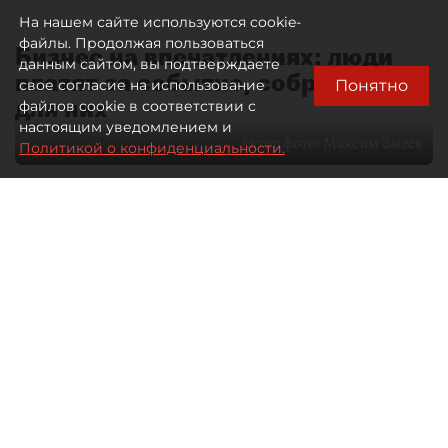
На нашем сайте используются cookie-
файлы. Продолжая пользоваться
Бизнес на впечатлениях: люди
данным сайтом, вы подтверждаете
платят за событие, собранное
Понятно
свое согласие на использование
для них
файлов cookie в соответствии с
настоящим уведомлением и
Автор фото:
Максим Змеев
Политикой о конфиденциальности.
04 августа 2026
15:51
4216
Читайте нас в мессенджере Max
dp.ru
Все материалы автора
Летний календарь событий
обогатился во многих регионах.
Сегмент сегодня привлекателен как
для культурных институтов, так и для
бизнеса из "непрофильных" сфер.