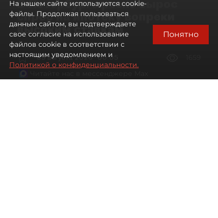
В Петербурге резко вырос
На нашем сайте используются cookie-
спрос на ипотеку вопреки
файлы. Продолжая пользоваться
данным сайтом, вы подтверждаете
высоким ставкам
Понятно
свое согласие на использование
файлов cookie в соответствии с
настоящим уведомлением и
09 августа 2026
00:05
1659
Политикой о конфиденциальности.
Читайте нас в мессенджере Max
Евгений Петров
Все материалы автора
Автор фото:
Сергей Ермохин / "ДП"
Банки заметили рост спроса на
ипотеку в Петербурге. Несмотря на
снижение процентных ставок, она
всё ещё остаётся доступной лишь для
избранных.