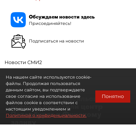
Обсуждаем новости здесь
Присоединяйтесь!
Подписаться на новости
Новости СМИ2
На нашем сайте используются cookie-
файлы. Продолжая пользоваться
данным сайтом, вы подтверждаете
Понятно
свое согласие на использование
Новостройки Васильевского
файлов cookie в соответствии с
острова сместили центр
настоящим уведомлением и
Петербурга к Финскому
Политикой о конфиденциальности.
заливу