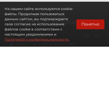
Смольный проявил
На нашем сайте используются cookie-
безотказность при
файлы. Продолжая пользоваться
данным сайтом, вы подтверждаете
согласовании жилья для ЛСР
Понятно
свое согласие на использование
файлов cookie в соответствии с
настоящим уведомлением и
06 августа 2026
16:37
606
Политикой о конфиденциальности.
Читайте нас в мессенджере Max
Павел Никифоров, Евгения Иванова
Все материалы автора
Автор фото:
Сергей Ермохин / "ДП"
"Группа ЛСР" оказалась главным бенефициаром
второго в 2026 году заседания