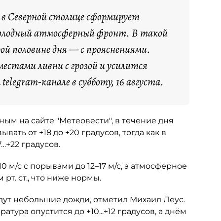
я в Северной столице сформирует
холодный атмосферный фронт. В такой
рой половине дня — с прояснениями.
естами ливни с грозой и усилится
telegram-канале в субботу, 16 августа.
ым на сайте "Метеовести", в течение дня
ать от +18 до +20 градусов, тогда как в
…+22 градусов.
0 м/с с порывами до 12–17 м/с, а атмосферное
 рт. ст., что ниже нормы.
дут небольшие дожди, отметил Михаил Леус.
тура опустится до +10...+12 градусов, а днём