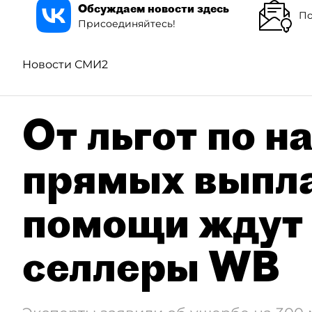
Обсуждаем новости здесь
По
Присоединяйтесь!
Новости СМИ2
От льгот по н
прямых выпла
помощи ждут
селлеры WB