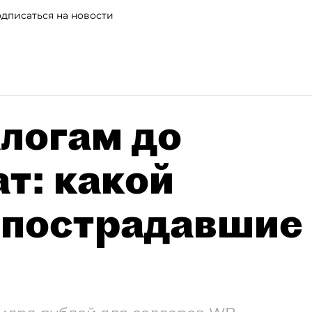
дписаться на новости
алогам до
т: какой
 пострадавшие