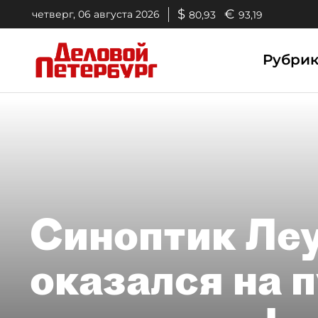
$
€
четверг, 06 августа 2026
80,93
93,19
Рубри
Синоптик Леу
оказался на 