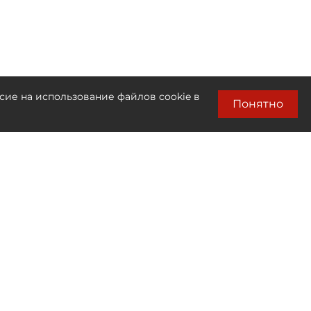
сие на использование файлов cookie в
Понятно
Лента новостей
Только бизнес новости
19:25
Метрополитен объявил два аукциона
на 144 млн рублей на заготовки и
комплектующие