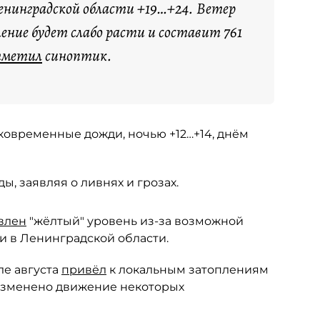
енинградской области +19…+24. Ветер
ение будет слабо расти и составит 761
тметил
синоптик.
тковременные дожди, ночью +12…+14, днём
ы, заявляя о ливнях и грозах.
влен
"жёлтый" уровень из-за возможной
и в Ленинградской области.
е августа
привёл
к локальным затоплениям
 изменено движение некоторых