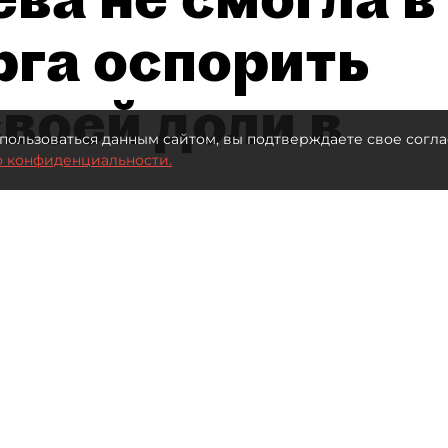
рга оспорить
воей доли в
пользоваться данным сайтом, вы подтверждаете свое согла
о конфиденциальности.
Автор фото:
Ваганов Антон / "ДП"
Читайте нас в мессенджере Max