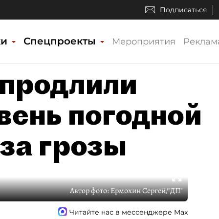
Подписаться
ки
Спецпроекты
Мероприятия
Реклам
 продлили
вень погодной
-за грозы
Автор фото:
Ермохин Сергей/"ДП"
Читайте нас в мессенджере Max