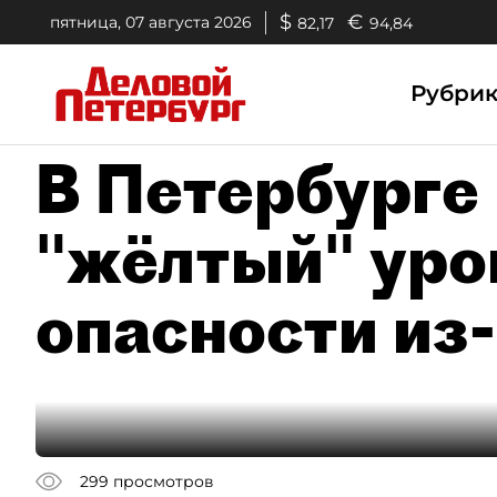
$
€
пятница, 07 августа 2026
82,17
94,84
Рубри
В Петербурге
"жёлтый" уро
опасности из
299
просмотров