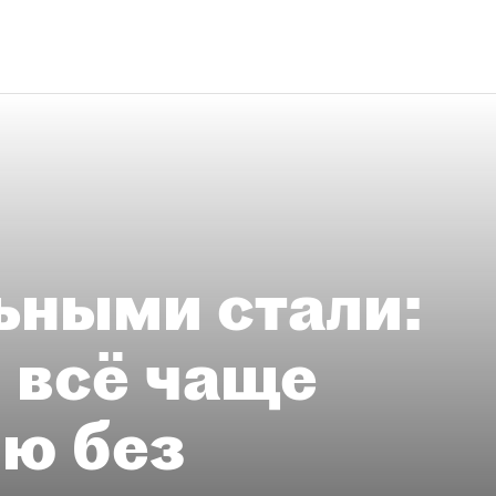
ьными стали:
 всё чаще
ию без