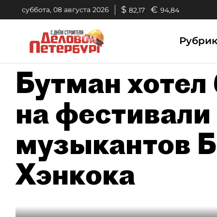
$
€
суббота, 08 августа 2026
82,17
94,84
Рубри
Бутман хотел
на фестивали
музыкантов Б
Хэнкока