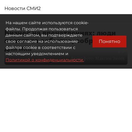
Новости СМИ2
На нашем сайте используются cookie-
файлы. Продолжая пользоваться
Бизнес на впечатлениях: люди
данным сайтом, вы подтверждаете
платят за событие, собранное
Понятно
свое согласие на использование
для них
файлов cookie в соответствии с
настоящим уведомлением и
Автор фото:
Максим Змеев
Политикой о конфиденциальности.
04 августа 2026
15:51
4391
Читайте нас в мессенджере Max
dp.ru
Все материалы автора
Летний календарь событий
обогатился во многих регионах.
Сегмент сегодня привлекателен как