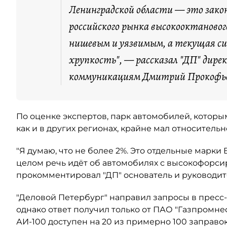
Ленинградской области — это зако
российского рынка высокооктановог
нишевым и уязвимым, а текущая с
хрупкость", — рассказал "ДП" дире
коммуникациям Дмитрий Прокофь
По оценке экспертов, парк автомобилей, котор
как и в других регионах, крайне мал относитель
"Я думаю, что не более 2%. Это отдельные марки
целом речь идёт об автомобилях с высокофорси
прокомментировал "ДП" основатель и руководит
"Деловой Петербург" направил запросы в пресс
однако ответ получил только от ПАО "Газпромне
АИ-100 доступен на 20 из примерно 100 заправо