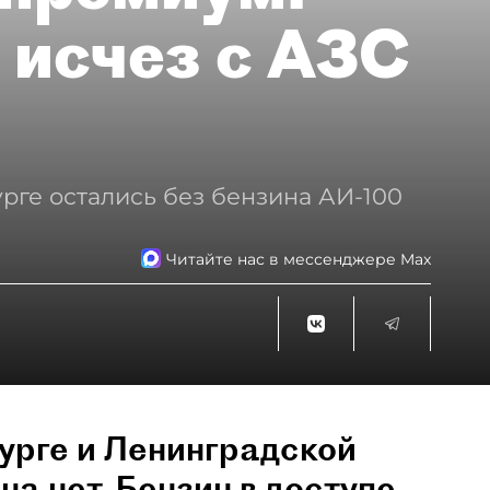
 исчез с АЗС
рге остались без бензина АИ-100
Читайте нас в мессенджере Max
урге и Ленинградской
на нет. Бензин в доступе