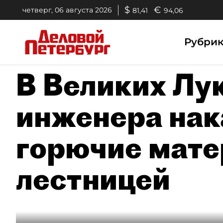
$
€
четверг, 06 августа 2026
81,41
94,06
Рубри
В Великих Лук
инженера нак
горючие мате
лестницей