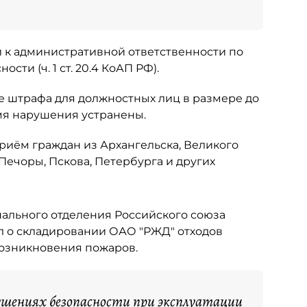
и к административной ответственности по
ти (ч. 1 ст. 20.4 КоАП РФ).
е штрафа для должностных лиц в размере до
емя нарушения устранены.
приём граждан из Архангельска, Великого
Печоры, Пскова, Петербурга и других
ального отделения Российского союза
о складировании ОАО "РЖД" отходов
возникновения пожаров.
ушениях безопасности при эксплуатации