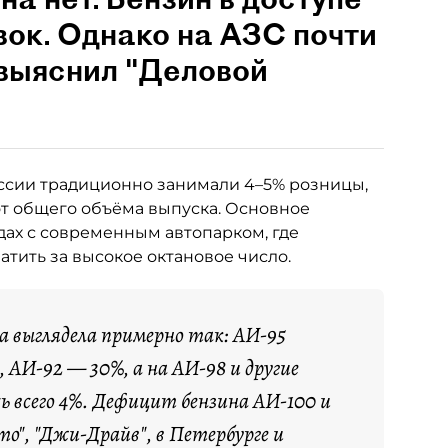
вок. Однако на АЗС почти
 выяснил "Деловой
ссии традиционно занимали 4–5% розницы,
от общего объёма выпуска. Основное
ах с современным автопарком, где
тить за высокое октановое число.
са выглядела примерно так: АИ-95
 АИ-92 — 30%, а на АИ-98 и другие
ь всего 4%. Дефицит бензина АИ-100 и
о", "Джи-Драйв", в Петербурге и