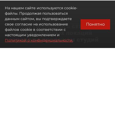
На нашем сайте используются cookie-
файлы. Продолжая пользоваться
данным сайтом, вы подтверждаете
Понятно
свое согласие на использование
Восток Петербурга стал
файлов cookie в соответствии с
одной из главных локаций
настоящим уведомлением и
города по продажам студий
Политикой о конфиденциальности.
09 августа 2026
00:05
132
Читайте нас в мессенджере Max
Артемий Анин
Все материалы автора
Автор фото:
Мартьян Фролов
Территория разделена Невой
и железными дорогами, но рынок