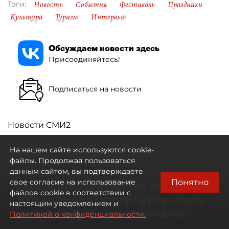
Новость
События
Фестиваль
Праздники
Тэги:
Культура
Туризм
Интервью
Обсуждаем новости здесь
Присоединяйтесь!
Подписаться на новости
Новости СМИ2
На нашем сайте используются cookie-
файлы. Продолжая пользоваться
данным сайтом, вы подтверждаете
Понятно
свое согласие на использование
"Безальтернативная модель":
файлов cookie в соответствии с
что мешает Петербургу стать
настоящим уведомлением и
полицентричным городом
Политикой о конфиденциальности.