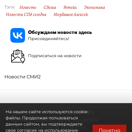
Новость
Сделка
Ретейл
Экономика
Тэги:
Новости СПб сегодня
Мордашов Алексей
Обсуждаем новости здесь
Присоединяйтесь!
Подписаться на новости
Новости СМИ2
Летний сезон оказался
На нашем сайте используются cookie-
провальным для многих
файлы. Продолжая пользоваться
данным сайтом, вы подтверждаете
ресторанов в центре
Понятно
свое согласие на использование