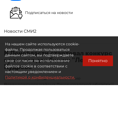
Подписаться на новости
Новости СМИ2
На нашем сайте используются cookie-
файлы. Продолжая пользоваться
В Ленобласти стартовал конкурс
данным сайтом, вы подтверждаете
проектов для башни "Ленсити" в
Понятно
свое согласие на использование
Кудрово
файлов cookie в соответствии с
настоящим уведомлением и
Политикой о конфиденциальности.
Автор фото:
Тихонов Михаил
Заневское городское поселение Всеволожского района
Ленинградской области, город Кудрово.
10 августа 2026
13:58
720