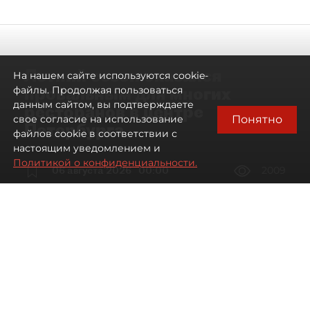
Летний сезон оказался
На нашем сайте используются cookie-
провальным для многих
файлы. Продолжая пользоваться
данным сайтом, вы подтверждаете
ресторанов в центре
Понятно
свое согласие на использование
Петербурга
файлов cookie в соответствии с
настоящим уведомлением и
Политикой о конфиденциальности.
06 августа 2026
00:00
2009
Читайте нас в мессенджере Max
Дарья Дмитриева
Все материалы автора
Автор фото:
Мартьян Фролов / "ДП"
Петербургские рестораторы