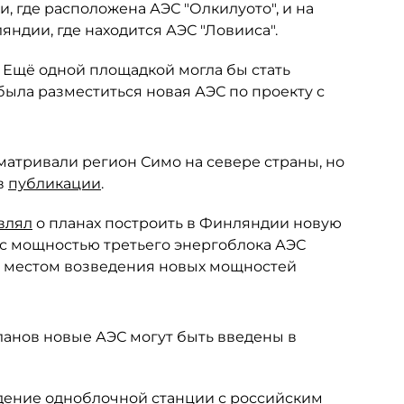
, где расположена АЭС "Олкилуото", и на
ндии, где находится АЭС "Ловииса".
 Ещё одной площадкой могла бы стать
была разместиться новая АЭС по проекту с
матривали регион Симо на севере страны, но
в
публикации
.
влял
о планах построить в Финляндии новую
 с мощностью третьего энергоблока АЭС
ым местом возведения новых мощностей
планов новые АЭС могут быть введены в
дение одноблочной станции с российским