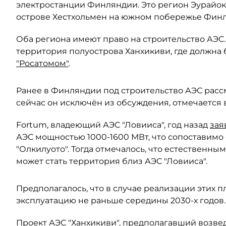
электростанции Финляндии. Это регион Эурайоки
острове Хестхольмен на южном побережье Финля
Оба региона имеют право на строительство АЭС.
территория полуострова Ханхикиви, где должна 
"Росатомом"
.
Ранее в Финляндии под строительство АЭС расс
сейчас он исключён из обсуждения, отмечается 
Fortum, владеющий АЭС "Ловииса", год назад
зая
АЭС мощностью 1000-1600 МВт, что сопоставимо
"Олкилуото". Тогда отмечалось, что естественн
может стать территория близ АЭС "Ловииса".
Предполагалось, что в случае реализации этих 
эксплуатацию не раньше середины 2030-х годов.
Проект АЭС "Ханхикиви", предполагавший возве