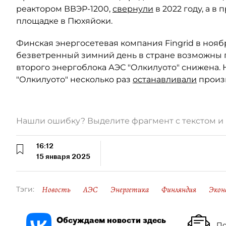
реактором ВВЭР-1200,
свернули
в 2022 году, а в
площадке в Пюхяйоки.
Финская энергосетевая компания Fingrid в ноя
безветренный зимний день в стране возможны п
второго энергоблока АЭС "Олкилуото" снижена. 
"Олкилуото" несколько раз
останавливали
произв
Нашли ошибку? Выделите фрагмент с текстом 
16:12
15 января 2025
Новость
АЭС
Энергетика
Финляндия
Экон
Тэги:
Обсуждаем новости здесь
По