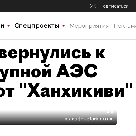
Подписаться
ки
Спецпроекты
Мероприятия
Реклам
вернулись к
рупной АЭС
от "Ханхикиви"
Автор фото:
fortum.com