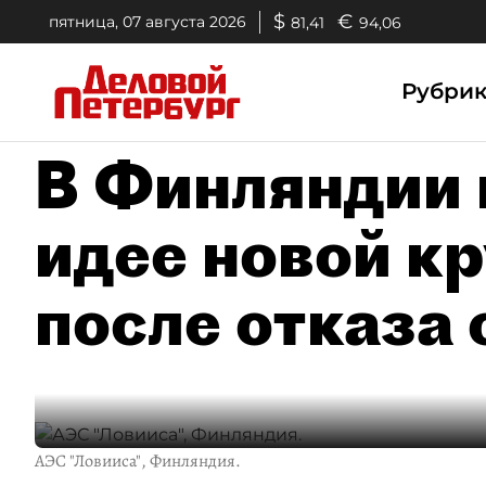
$
€
пятница, 07 августа 2026
81,41
94,06
Рубри
В Финляндии 
идее новой к
после отказа 
АЭС "Ловииса", Финляндия.