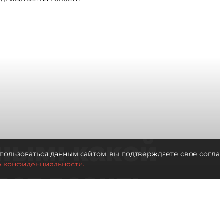
ным: какой
пользоваться данным сайтом, вы подтверждаете свое согла
о конфиденциальности.
дет возить
ых районов