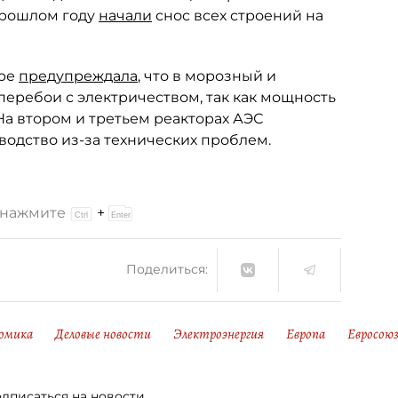
 прошлом году
начали
снос всех строений на
бре
предупреждала
, что в морозный и
еребои с электричеством, так как мощность
На втором и третьем реакторах АЭС
одство из-за технических проблем.
и нажмите
+
Поделиться:
омика
Деловые новости
Электроэнергия
Европа
Евросою
дписаться на новости