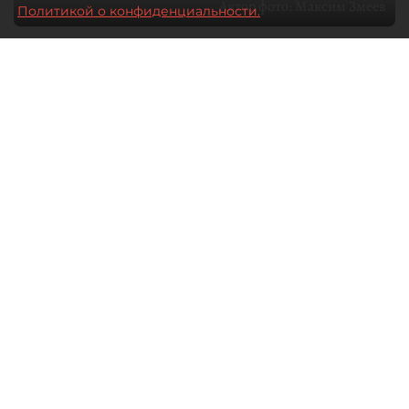
Автор фото:
Максим Змеев
Политикой о конфиденциальности.
04 августа 2026
15:51
4308
Читайте нас в мессенджере Max
dp.ru
Все материалы автора
Летний календарь событий
обогатился во многих регионах.
Сегмент сегодня привлекателен как
для культурных институтов, так и для
бизнеса из "непрофильных" сфер.
Каким должен быть современный
фестиваль, чтобы оставаться
востребованным в условиях высокой
конкуренции, а также почему зритель
стал требовательнее и как