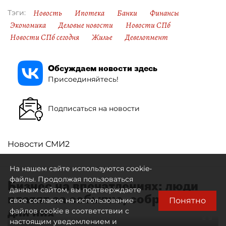
Новость
Ипотека
Банки
Финансы
Тэги:
Экономика
Деловые новости
Новости СПб
Новости СПб сегодня
Жилье
Девелопмент
Обсуждаем новости здесь
Присоединяйтесь!
Подписаться на новости
Новости СМИ2
На нашем сайте используются cookie-
файлы. Продолжая пользоваться
Бизнес на впечатлениях: люди
данным сайтом, вы подтверждаете
платят за событие, собранное
Понятно
свое согласие на использование
для них
файлов cookie в соответствии с
настоящим уведомлением и