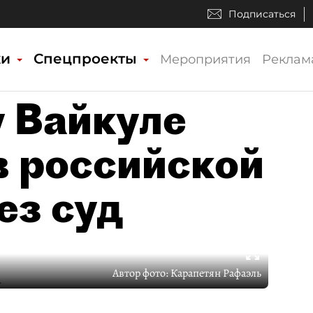
Подписаться
ки
Спецпроекты
Мероприятия
Реклам
 Вайкуле
в российской
ез суд
Автор фото:
Карапетян Рафаэль