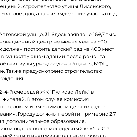
мещений, строительство улицы Лисянского,
х проездов, а также выделение участка под
товской улице, 31. Здесь заявлено 169,7 тыс.
инновационный центр не менее чем на 500
к должен построить детский сад на 400 мест
ь в существующем здании после ремонта
объект, культурно-досуговый центр, МФЦ,
е. Также предусмотрено строительство
рождения.
 2–4-й очередей ЖК "Пулково Лейк" в
. жителей. В этом случае комиссия
по срокам и вместимости детских садов,
ания. Городу должны перейти примерно 2,7
ал, дополнительное образование,
цию и подростково-молодёжный клуб. ЛСР
ожной сети и внутриквартальные проезды.