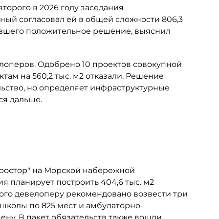
торого в 2026 году заседания
ный согласовал ей в общей сложности 806,3
чившего положительное решение, выяснил
лоперов. Одобрено 10 проектов совокупной
ктам на 560,2 тыс. м2 отказали. Решение
ьство, но определяет инфраструктурные
ся дальше.
Простор" на Морской набережной
ия планирует построить 404,6 тыс. м2
этого девелоперу рекомендовано возвести три
 школы по 825 мест и амбулаторно-
ну. В пакет обязательств также вошли