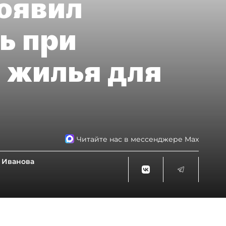
оявил
ь при
 жилья для
Читайте нас в мессенджере Max
 Иванова