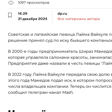
1097
просмотров
16:29
dp.ru
21 декабря 2024
Все материалы автора
Советская и латвийская певица Лайма Вайкуле л
решение принял суд по иску бывшего компаньон
В 2000-е годы предприниматель Шираз Мамедов
которая управляла салонами красоты, занимала
Предприятие даже назвали в честь певицы "Лайм
В 2022 году Лайма Вайкуле передала свою долю 
этого года Мамедов подал иск, в котором попро
числа владельцев компании. Теперь он числитс
сообщил телеграм-канал Mash.