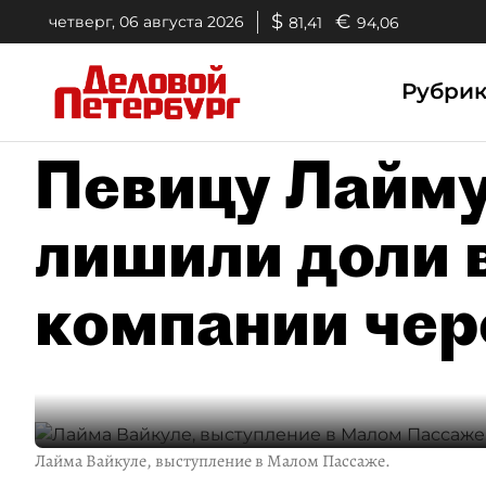
$
€
четверг, 06 августа 2026
81,41
94,06
Рубри
Певицу Лайму
лишили доли 
компании чер
Лайма Вайкуле, выступление в Малом Пассаже.