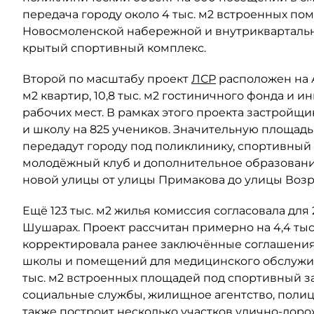
передача городу около 4 тыс. м2 встроенных по
Новосмоленской набережной и внутриквартальны
крытый спортивный комплекс.
Второй по масштабу проект
ЛСР
расположен на Ав
м2 квартир, 10,8 тыс. м2 гостиничного фонда и 
рабочих мест. В рамках этого проекта застройщи
и школу на 825 учеников. Значительную площад
передадут городу под поликлинику, спортивный 
молодёжный клуб и дополнительное образовани
новой улицы от улицы Примакова до улицы Воз
Ещё 123 тыс. м2 жилья комиссия согласовала для
Шушарах. Проект рассчитан примерно на 4,4 тыс
корректировала ранее заключённые соглашения 
школы и помещений для медицинского обслужив
тыс. м2 встроенных площадей под спортивный з
социальные службы, жилищное агентство, поли
также построит несколько участков улично-дор