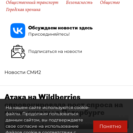
Общественный транспорт
Безопасность
Общество
Городская хроника
Обсуждаем новости здесь
Присоединяйтесь!
Подписаться на новости
Новости СМИ2
Атака на Wildberries
спровоцировала рост спроса на
На нашем сайте используются cookie-
мини–склады в Петербурге
файлы. Продолжая пользоваться
данным сайтом, вы подтверждаете
Автор фото:
Stokkete / Shutterstock / FOTODOM
Понятно
свое согласие на использование
файлов cookie в соответствии с