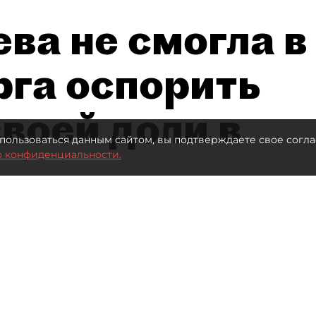
ва не смогла в
рга оспорить
воей доли в
пользоваться данным сайтом, вы подтверждаете свое согла
о конфиденциальности.
Автор фото:
Ваганов Антон / "ДП"
Читайте нас в мессенджере Max