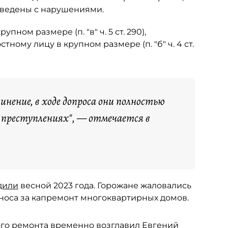
оведены с нарушениями.
ом размере (п. "в" ч. 5 ст. 290),
ному лицу в крупном размере (п. "б" ч. 4 ст.
нение, в ходе допроса они полностью
 преступлениях", — отмечается в
дили
весной 2023 года. Горожане жаловались
зноса за капремонт многоквартирных домов.
ого ремонта временно
возглавил
Евгений