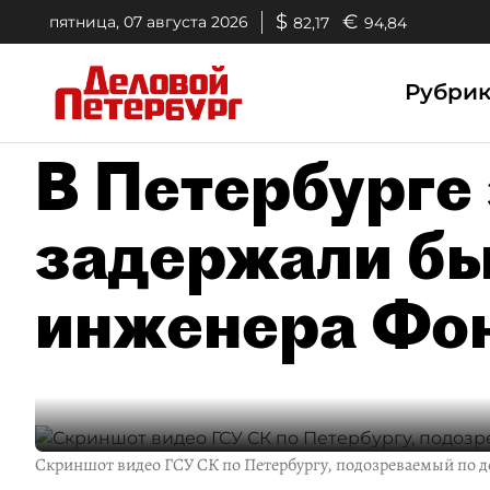
$
€
пятница, 07 августа 2026
82,17
94,84
Рубри
В Петербурге 
задержали б
инженера Фо
Скриншот видео ГСУ СК по Петербургу, подозреваемый по д