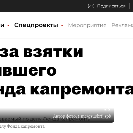
Подписаться
ки
Спецпроекты
Мероприятия
Реклам
за взятки
ывшего
нда капремонт
Автор фото:
t.me/gsuskrf_spb
елу Фонда капремонта