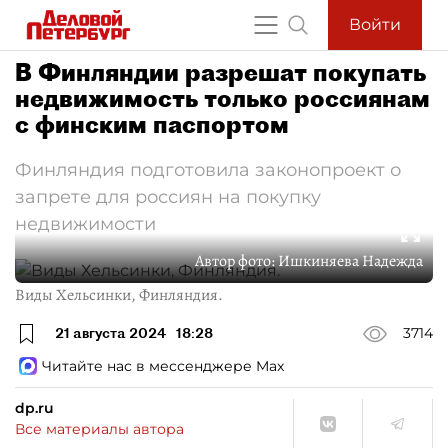
Войти
В Финляндии разрешат покупать
недвижимость только россиянам
с финским паспортом
Финляндия подготовила законопроект о
запрете для россиян на покупку
недвижимости
Автор фото:
Ишкиняева Надежда
Виды Хельсинки, Финляндия.
21 августа 2024
18:28
3714
Читайте нас в мессенджере Max
dp.ru
Все материалы автора