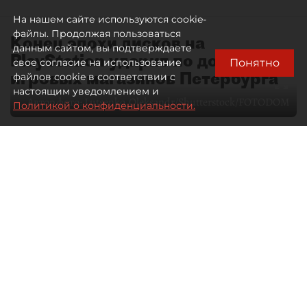
На нашем сайте используются cookie-
файлы. Продолжая пользоваться
Конец эпохи дисков на
данным сайтом, вы подтверждаете
PlayStation ударит по доходам
Понятно
свое согласие на использование
игровых магазинов Петербурга
файлов cookie в соответствии с
настоящим уведомлением и
Автор фото:
Lutsenko_Oleksandr/Shutterstock/FOTODOM
Политикой о конфиденциальности.
06 августа 2026
00:00
72
Читайте нас в мессенджере Max
Елизавета Цветкова
Все материалы автора
Специализированные игровые
магазины Петербурга рискуют
лишиться выручки в связи
с решением Sony прекратить выпуск
дисков для PlayStation.