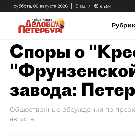
$
€
суббота, 08 августа 2026
82,17
94,84
Рубри
Споры о "Крес
"Фрунзенской
завода: Петер
Общественные обсуждения по проект
августа