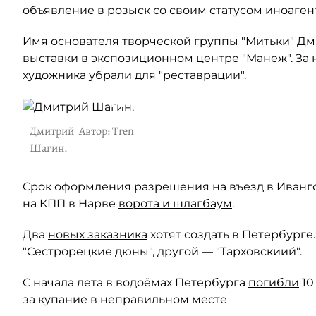
объявление в розыск со своим статусом иноагент
Имя основателя творческой группы "Митьки" Д
выставки в экспозиционном центре "Манеж". За н
художника убрали для "реставрации".
Дмитрий
Автор: Trend/ Павел Долганов
Шагин.
Срок оформления разрешения на въезд в Иван
на КПП в Нарве
ворота и шлагбаум
.
Два
новых заказника
хотят создать в Петербурге
"Сестрорецкие дюны", другой — "Тарховскиий".
С начала лета в водоёмах Петербурга
погибли
10
за купание в неправильном месте