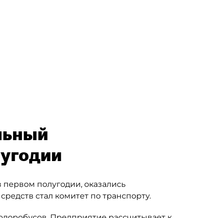
льный
лугодии
 первом полугодии, оказались
средств стал комитет по транспорту.
одоробусов
. Предприятие рассчитывает к