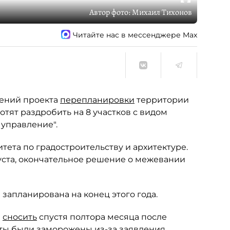
Автор фото:
Михаил Тихонов
Читайте нас в мессенджере Max
дений проекта
перепланировки
территории
отят раздробить на 8 участков с видом
управление".
тета по градостроительству и архитектуре.
уста, окончательное решение о межевании
запланирована на конец этого года.
и
сносить
спустя полтора месяца после
оты были заморожены из-за заявления