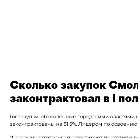
Сколько закупок Смо
законтрактовал в I по
Госзакупки, объявленные городскими властями в
законтрактованы на 81,5%
. Лидером по освоению 
"Пассажиравтотранс" протестирует
прототипы в