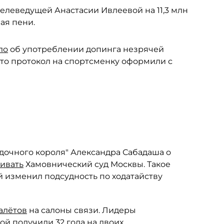
телеведущей Анастасии Ивлеевой на 11,3 млн
ая пени.
ло
об употреблении допинга незрячей
то протокол на спортсменку оформили с
дочного короля" Александра Сабадаша о
ривать
Хамовнический суд Москвы. Такое
 изменил подсудность по ходатайству
алётов
на салоны связи. Лидеры
й получили 32 года на двоих.