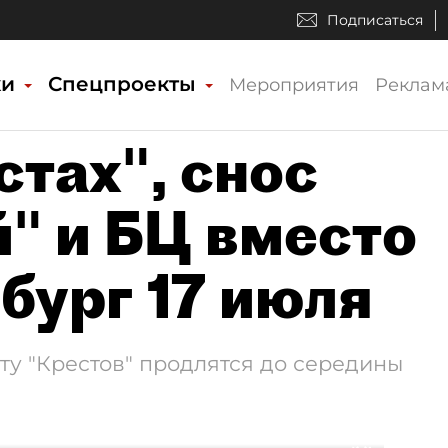
Подписаться
ки
Спецпроекты
Мероприятия
Реклам
тах", снос
" и БЦ вместо
бург 17 июля
у "Крестов" продлятся до середины