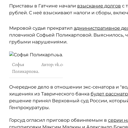
Приставы в Гатчине начали
взыскание долгов
с 
рублей. С неё взыскивают налоги и сборы, включ
Мировой судья прекратил
административное де
пловчихой Софьей Поликарповой. Выяснилось, ч
грубыми нарушениями.
Софья
Автор: vk.com/vyb_spb
Поликарпова.
Очередное дело в отношении экс-сенатора и "во
хищениях из Таврического банка
будет рассмат
решение принял Верховный суд России, который
Генпрокуратуры.
Горсуд огласил приговор обвиняемым в
серии н
группировки Максим Малкин и Александр Боково