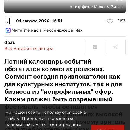
Автор фото:
Максим Змеев
04 августа 2026
15:51
1153
Читайте нас в мессенджере Max
dp.ru
Все материалы автора
Летний календарь событий
обогатился во многих регионах.
Сегмент сегодня привлекателен как
для культурных институтов, так и для
бизнеса из "непрофильных" сфер.
Каким должен быть современный
фестиваль, чтобы оставаться
На нашем сайте используются cookie-
востребованным в условиях высокой
файлы. Продолжая пользоваться
конкуренции, а также почему зритель
данным сайтом, вы подтверждаете
стал требовательнее и как