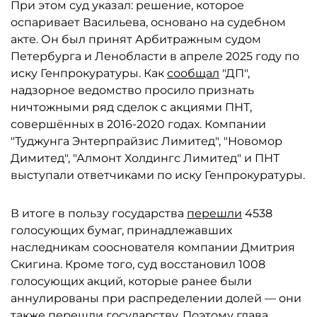
При этом суд указал: решение, которое
оспаривает Васильева, основано на судебном
акте. Он был принят Арбитражным судом
Петербурга и Ленобласти в апреле 2025 году по
иску Генпрокуратуры. Как
сообщал
"ДП",
надзорное ведомство просило признать
ничтожными ряд сделок с акциями ПНТ,
совершённых в 2016-2020 годах. Компании
"Туджунга Энтерпрайзис Лимитед", "Новомор
Димитед", "Алмонт Холдингс Лимитед" и ПНТ
выступали ответчиками по иску Генпрокуратуры.
В итоге в пользу государства
перешли
4538
голосующих бумаг, принадлежавших
наследникам сооснователя компании Дмитрия
Скигина. Кроме того, суд восстановил 1008
голосующих акций, которые ранее были
аннулированы при распределении долей — они
также перешли государству. Поэтому глава