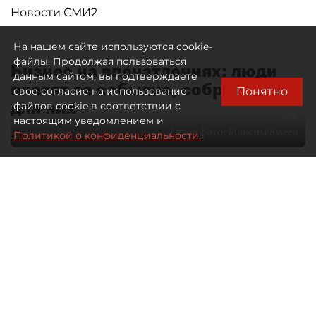
Новости СМИ2
На нашем сайте используются cookie-
файлы. Продолжая пользоваться
Бизнес на впечатлениях: люди
данным сайтом, вы подтверждаете
платят за событие, собранное
Понятно
свое согласие на использование
для них
файлов cookie в соответствии с
настоящим уведомлением и
Автор фото:
Максим Змеев
Политикой о конфиденциальности.
04 августа 2026
15:51
3175
Читайте нас в мессенджере Max
dp.ru
Все материалы автора
Летний календарь событий
обогатился во многих регионах.
Сегмент сегодня привлекателен как