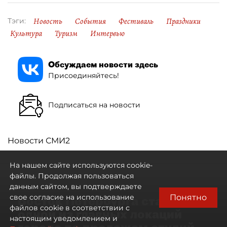
Новость
События
Фестиваль
Праздники
Тэги:
Культура
Туризм
Интервью
Обсуждаем новости здесь
Присоединяйтесь!
Подписаться на новости
Новости СМИ2
На нашем сайте используются cookie-
файлы. Продолжая пользоваться
данным сайтом, вы подтверждаете
Понятно
свое согласие на использование
Восток Петербурга стал
файлов cookie в соответствии с
одной из главных локаций
настоящим уведомлением и