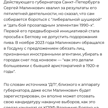
Действующего губернатора Санкт–Петербурга
Сергей Малинкович хвалил за результаты его
пятилетней деятельности, но сказал, что сам
собирается бороться с "либеральной шушерой"
и "дать бой прозападным элементам 1990–х".
Первой его предвыборной инициативой стала
просьба к Беглову не допустить подорожания
пива. В ноябре 2023 года Малинкович обращался
в Госдуму с предложением обязать лиц,
признанных иностранными агентами, убирать в
городах снег под конвоем — "как это делали
большевики с бывшей аристократией в 1920–е
годы".
По словам источника "ДП", близкого к аппарату
губернатора, даже если Малинкович будет
зарегистрирован, он вполне может отозвать
свою кандидатуру накануне выборов, как это
сделал кандидат от КПРФ Владимир Бортко на