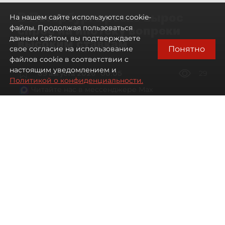
В Петербурге резко вырос
На нашем сайте используются cookie-
спрос на ипотеку вопреки
файлы. Продолжая пользоваться
данным сайтом, вы подтверждаете
высоким ставкам
Понятно
свое согласие на использование
файлов cookie в соответствии с
настоящим уведомлением и
09 августа 2026
00:05
29
Политикой о конфиденциальности.
Читайте нас в мессенджере Max
Евгений Петров
Все материалы автора
Автор фото:
Сергей Ермохин / "ДП"
Банки заметили рост спроса на
ипотеку в Петербурге. Несмотря на
снижение процентных ставок, она
всё ещё остаётся доступной лишь для
избранных.