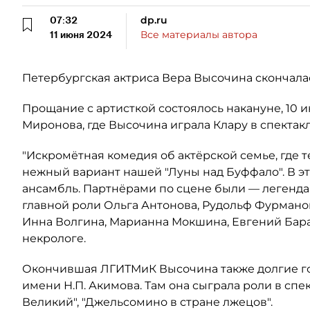
07:32
dp.ru
11 июня 2024
Все материалы автора
Петербургская актриса Вера Высочина скончалас
Прощание с артисткой состоялось накануне, 10 
Миронова, где Высочина играла Клару в спектакл
"Искромётная комедия об актёрской семье, где т
нежный вариант нашей "Луны над Буффало". В э
ансамбль. Партнёрами по сцене были — легенд
главной роли Ольга Антонова, Рудольф Фурмано
Инна Волгина, Марианна Мокшина, Евгений Баран
некрологе.
Окончившая ЛГИТМиК Высочина также долгие го
имени Н.П. Акимова. Там она сыграла роли в спект
Великий", "Джельсомино в стране лжецов".