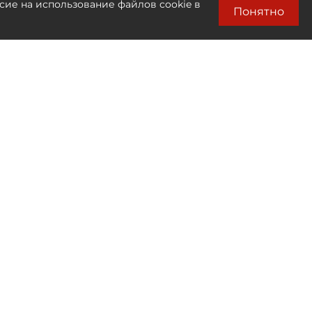
сие на использование файлов cookie в
Понятно
Лента новостей
Только бизнес новости
00:35
Алгоритм против товара:
кто и как решает, что окажется в топе
маркетплейса
00:25
Некогда бегать по врачам: россияне
неохотно соглашаются на медицинские