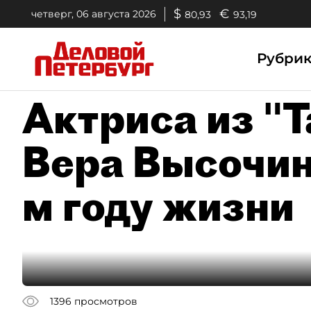
$
€
четверг, 06 августа 2026
80,93
93,19
Рубри
Актриса из "Т
Вера Высочин
м году жизни
1396
просмотров