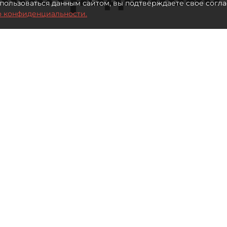
пользоваться данным сайтом, вы подтверждаете свое согла
о конфиденциальности.
 млрд рублей для селлеров WB
Автор фото:
ТАСС
Читайте нас в мессенджере Max
иева
вшим от атак БПЛА на склады Wildberries
оворе с "ДП" заявляют, что лучшей помощью
ия по кредитам, но и прямая финансовая