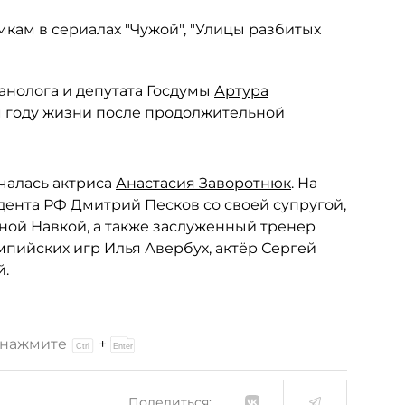
кам в сериалах "Чужой", "Улицы разбитых
анолога и депутата Госдумы
Артура
-м году жизни после продолжительной
чалась актриса
Анастасия Заворотнюк
. На
ента РФ Дмитрий Песков со своей супругой,
ной Навкой, а также заслуженный тренер
пийских игр Илья Авербух, актёр Сергей
й.
и нажмите
+
Поделиться: