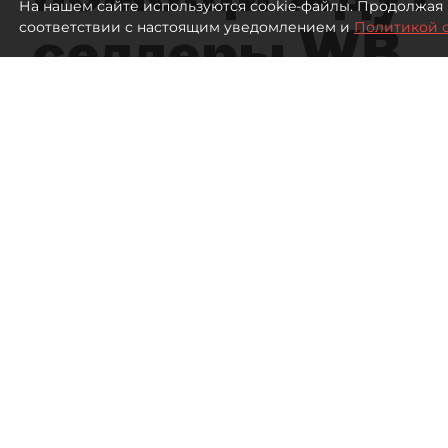
На нашем сайте используются cookie-файлы. Продолжая 
селлеры WB
соответствии с настоящим уведомлением и
Политикой 
Эксперты заявили об ущербе на 300
Склад Wildberries
666
просмотров
18:43
Дарья Зайцева, Дарья Дмитр
05 августа 2026
Все материалы автора
Власти пообещали поддержку селлерам, пострада
под Петербургом. Сами предприниматели в разг
будут не только льготы по налогам и послаблен