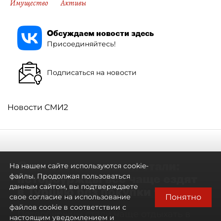
Имущество
Активы
Обсуждаем новости здесь
Присоединяйтесь!
Подписаться на новости
Новости СМИ2
Самостоятельными стали:
На нашем сайте используются cookie-
петербуржцы всё чаще ездят
файлы. Продолжая пользоваться
данным сайтом, вы подтверждаете
в Турцию без покупки туров
Понятно
свое согласие на использование
файлов cookie в соответствии с
Петербуржцы стали чаще отдыхать в
настоящим уведомлением и