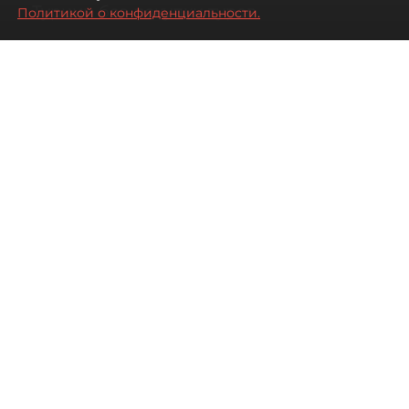
Турции без покупки туров
Политикой о конфиденциальности.
08 августа 2026
00:05
2948
Читайте нас в мессенджере Max
Дарья Дмитриева
Все материалы автора
Автор фото:
Михаил Тихонов / "ДП"
Петербуржцы стали чаще
бронировать отдых в Турции
самостоятельно, не прибегая к
услугам туроператоров. Это не
всегда дешевле, но точно
разнообразнее.