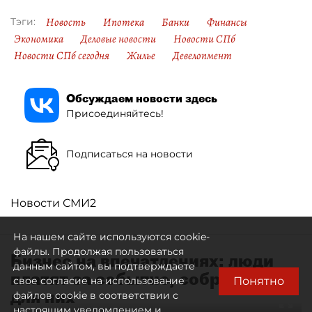
Новость
Ипотека
Банки
Финансы
Тэги:
Экономика
Деловые новости
Новости СПб
Новости СПб сегодня
Жилье
Девелопмент
Обсуждаем новости здесь
Присоединяйтесь!
Подписаться на новости
Новости СМИ2
На нашем сайте используются cookie-
файлы. Продолжая пользоваться
Бизнес на впечатлениях: люди
данным сайтом, вы подтверждаете
платят за событие, собранное
Понятно
свое согласие на использование
для них
файлов cookie в соответствии с
настоящим уведомлением и