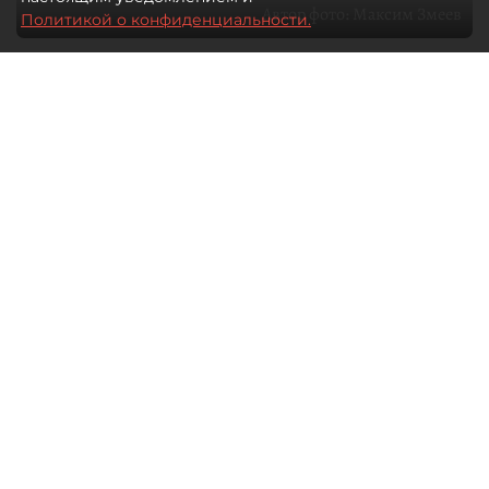
Автор фото:
Максим Змеев
Политикой о конфиденциальности.
04 августа 2026
15:51
4326
Читайте нас в мессенджере Max
dp.ru
Все материалы автора
Летний календарь событий
обогатился во многих регионах.
Сегмент сегодня привлекателен как
для культурных институтов, так и для
бизнеса из "непрофильных" сфер.
Каким должен быть современный
фестиваль, чтобы оставаться
востребованным в условиях высокой
конкуренции, а также почему зритель
стал требовательнее и как