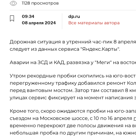
1128
просмотров
09:34
dp.ru
08 апреля 2024
Все материалы автора
Дорожная ситуация в утренний час-пик 8 апреля
следует из данных сервиса "Яндекс.Карты".
Аварии на ЗСД и КАД, развязка у "Меги" на вост
Утром рекордные пробки скопились на юго-вост
перегруженному трафику добавился ремонт Коль
перед вантовым мостом. Затор там составил 8 к
улицах сервис фиксирует на момент написания 
Кроме того, скоро ожидаются пробки на юго-запа
съездом на Московское шоссе, с 10 по 16 апреля
временно перекроют две полосы движения на в
небольшая пробка по другим причинам, на южно