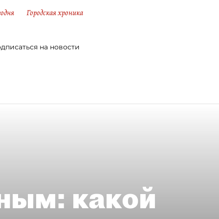
годня
Городская хроника
дписаться на новости
ным: какой