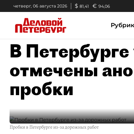
$
€
четверг, 06 августа 2026
81,41
94,06
Рубри
В Петербурге
отмечены ан
пробки
Пробки в Петербурге из-за дорожных работ