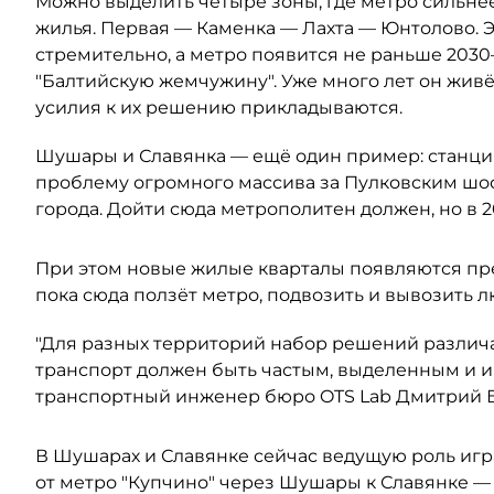
Можно выделить четыре зоны, где метро сильнее
жилья. Первая — Каменка — Лахта — Юнтолово. Э
стремительно, а метро появится не раньше 2030–
"Балтийскую жемчужину". Уже много лет он живё
усилия к их решению прикладываются.
Шушары и Славянка — ещё один пример: станция
проблему огромного массива за Пулковским шос
города. Дойти сюда метрополитен должен, но в 2
При этом новые жилые кварталы появляются пр
пока сюда ползёт метро, подвозить и вывозить 
"Для разных территорий набор решений различа
транспорт должен быть частым, выделенным и 
транспортный инженер бюро OTS Lab Дмитрий 
В Шушарах и Славянке сейчас ведущую роль игр
от метро "Купчино" через Шушары к Славянке —