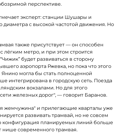
 обозримой перспективе.
отмечает эксперт: станции Шушары и
о диаметра с высокой частотой движения. Но
амвая также присутствует — он способен
 лёгким метро, и при этом строится
“Чижик” будет развиваться в сторону
ывшего аэропорта Ржевка, но пока что этого
и Янино могла бы стать полноценной
ше интегрирована в городскую сеть. Поезда
ляндским вокзалами. Но для этого
сети железных дорог", — говорит Баранов.
кая жемчужина" и прилегающие кварталы уже
ируется развивать трамвай, но не совсем
что конфигурация планируемых линий больше
ет нише современного трамвая.