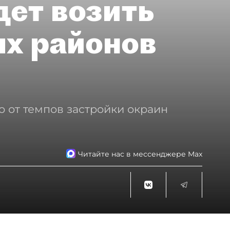
дет возить
ых районов
о от темпов застройки окраин
Читайте нас в мессенджере Max