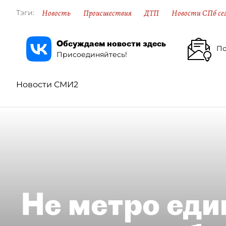
Новость
Происшествия
ДТП
Новости СПб се
Тэги:
Обсуждаем новости здесь
По
Присоединяйтесь!
Новости СМИ2
Не метро еди