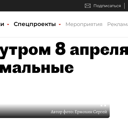
Подписаться
ки
Спецпроекты
Мероприятия
Реклам
 утром 8 апрел
омальные
Автор фото:
Ермохин Сергей