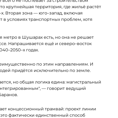
 всего не поспевает за строительством
то крупнейшая территория, где жильё растёт
х. Вторая зона — юго–запад, включая
т в условиях транспортных проблем, хотя
 метро в Шушарах есть, но она не решает
се. Напрашивается ещё и северо–восток
040–2050–х годах.
еимущественно по этим направлениям. И
людей придётся исключительно по земле.
ется, но общая логика едина: магистральный
интегрированным", — говорит ведущий
Баранов.
ает концессионный трамвай: проект линии
 это фактически единственный способ