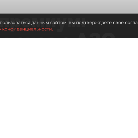
премиум:
пользоваться данным сайтом, вы подтверждаете свое согла
о конфиденциальности.
 исчез с АЗС
рге остались без бензина АИ-100
Читайте нас в мессенджере Max