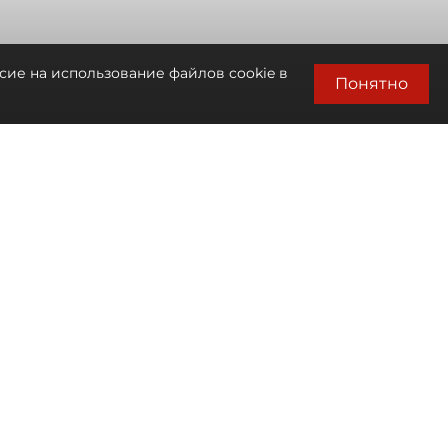
сие на использование файлов cookie в
Понятно
Автор фото:
Сергей Ермохин / "ДП"