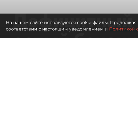
Дефицитный 
На нашем сайте используются cookie-файлы. Продолжая 
соответствии с настоящим уведомлением и
Политикой 
сотый бензин
в Петербурге
Автозаправочные станции в Петербу
1677
просмотров
00:01
Антон Хлыщенко
07 августа 2026
Все материалы автора