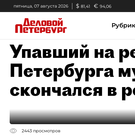
$
€
пятница, 07 августа 2026
81,41
94,06
Рубри
Упавший на р
Петербурга 
скончался в 
2443
просмотров