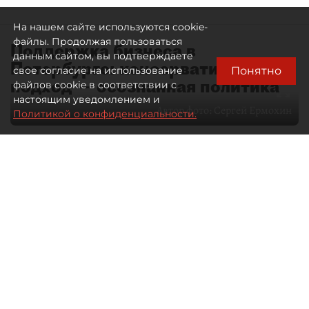
На нашем сайте используются cookie-
файлы. Продолжая пользоваться
Поддержка бизнеса в
данным сайтом, вы подтверждаете
Петербурге: консервативный
Понятно
свое согласие на использование
подход — осознанная политика
файлов cookie в соответствии с
настоящим уведомлением и
Автор фото:
Сергей Ермохин
Политикой о конфиденциальности.
27 мая 2026
12:34
3524
Читайте нас в мессенджере Max
Евгения Иванова
Все материалы автора
Через общественные советы
в Петербурге сегодня проходит
значительная часть диалога бизнеса
и власти. О том, какие вопросы