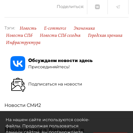
Поделиться:
Новость
E-commerce
Экономика
Тэги:
Новости СПб
Новости СПб сегодня
Городская хроника
Инфраструктура
Обсуждаем новости здесь
Присоединяйтесь!
Подписаться на новости
Новости СМИ2
На нашем сайте используются cookie-
файлы. Продолжая пользоваться
Поддержка бизнеса в
данным сайтом, вы подтверждаете