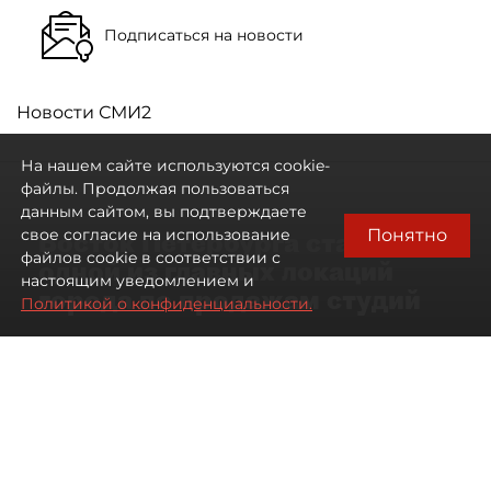
Подписаться на новости
Новости СМИ2
На нашем сайте используются cookie-
файлы. Продолжая пользоваться
данным сайтом, вы подтверждаете
Понятно
свое согласие на использование
Восток Петербурга стал
файлов cookie в соответствии с
одной из главных локаций
настоящим уведомлением и
города по продажам студий
Политикой о конфиденциальности.
09 августа 2026
00:05
203
Читайте нас в мессенджере Max
Артемий Анин
Все материалы автора