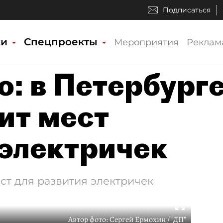
Подписаться
ки
Спецпроекты
Мероприятия
Реклам
о: в Петербург
ит мест
 электричек
ст для развития электричек
Автор фото:
Сергей Ермохин / "ДП"