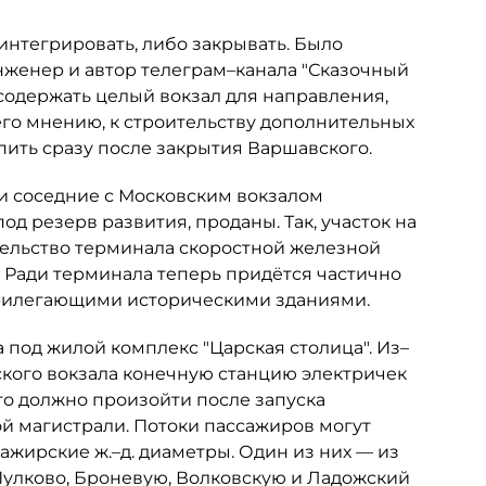
интегрировать, либо закрывать. Было
нженер и автор телеграм–канала "Сказочный
содержать целый вокзал для направления,
его мнению, к строительству дополнительных
пить сразу после закрытия Варшавского.
 и соседние с Московским вокзалом
д резерв развития, проданы. Так, участок на
тельство терминала скоростной железной
. Ради терминала теперь придётся частично
прилегающими историческими зданиями.
 под жилой комплекс "Царская столица". Из–
кого вокзала конечную станцию электричек
то должно произойти после запуска
 магистрали. Потоки пассажиров могут
ажирские ж.–д. диаметры. Один из них — из
улково, Броневую, Волковскую и Ладожский