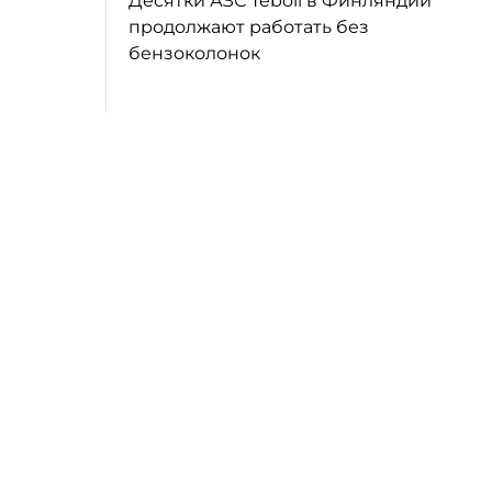
Десятки АЗС Teboil в Финляндии
продолжают работать без
бензоколонок