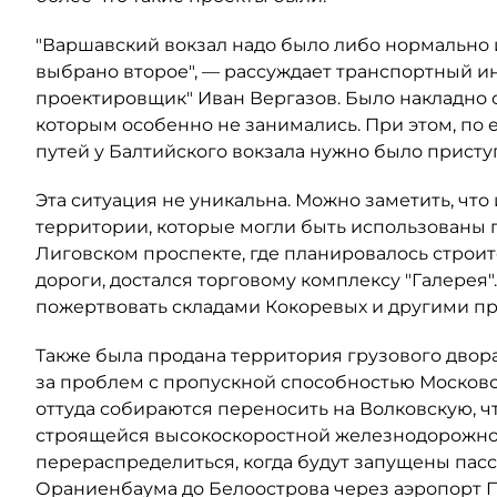
"Варшавский вокзал надо было либо нормально 
выбрано второе", — рассуждает транспортный и
проектировщик" Иван Вергазов. Было накладно 
которым особенно не занимались. При этом, по 
путей у Балтийского вокзала нужно было присту
Эта ситуация не уникальна. Можно заметить, что
территории, которые могли быть использованы по
Лиговском проспекте, где планировалось строи
дороги, достался торговому комплексу "Галерея"
пожертвовать складами Кокоревых и другими 
Также была продана территория грузового двора
за проблем с пропускной способностью Московс
оттуда собираются переносить на Волковскую, ч
строящейся высокоскоростной железнодорожной
перераспределиться, когда будут запущены пасс
Ораниенбаума до Белоострова через аэропорт П