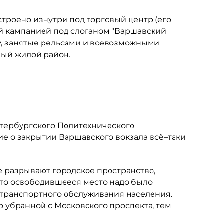
естроено изнутри под торговый центр (его
й кампанией под слоганом "Варшавский
у, занятые рельсами и всевозможными
вый жилой район.
тербургского Политехнического
ие о закрытии Варшавского вокзала всё–таки
ые разрывают городское пространство,
 что освободившееся место надо было
 транспортного обслуживания населения.
 убранной с Московского проспекта, тем