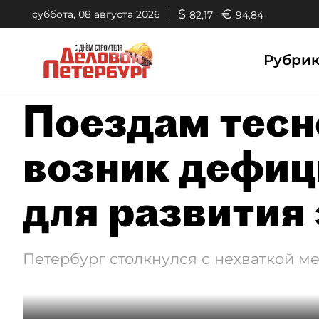
$
€
суббота, 08 августа 2026
82,17
94,84
Рубри
Поездам тесн
возник дефиц
для развития
Петербург столкнулся с нехваткой ме