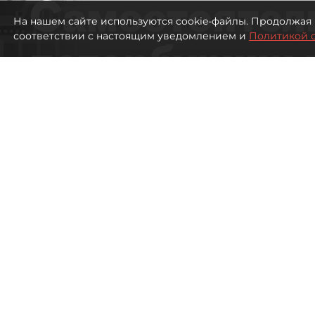
Самостоятел
На нашем сайте используются cookie-файлы. Продолжая 
соответствии с настоящим уведомлением и
Политикой 
петербуржцы
ездят в Турц
покупки туро
Петербуржцы стали чаще отдыхать в
2518
просмотров
00:05
Дарья Дмитриева
08 августа 2026
Все материалы автора