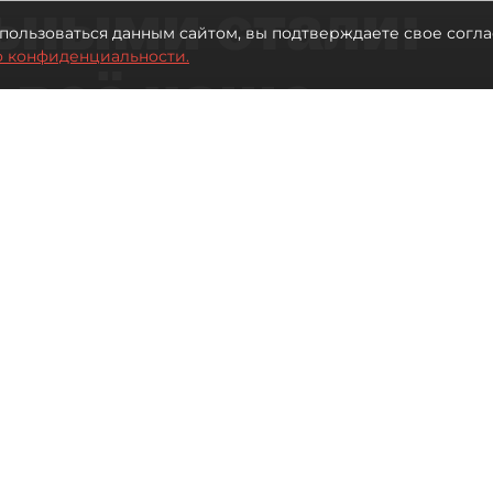
ьными стали:
пользоваться данным сайтом, вы подтверждаете свое согла
о конфиденциальности.
 всё чаще
ию без
в
 Турции без покупки туров
Читайте нас в мессенджере Max