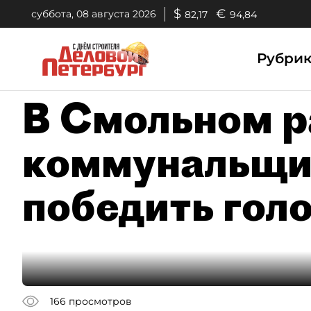
$
€
суббота, 08 августа 2026
82,17
94,84
Рубри
В Смольном р
коммунальщи
победить гол
166
просмотров