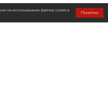
сие на использование файлов cookie в
Понятно
Лента новостей
Только бизнес новости
13:30
В Петербурге 7 августа ожидается
усиление ветра до 17 м/с
13:17
Финляндию ждёт резкий скачок цен на
электроэнергию из‑за засухи в Швеции