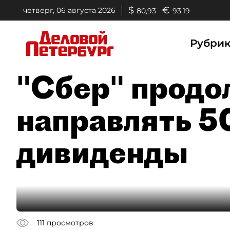
$
€
четверг, 06 августа 2026
80,93
93,19
Рубри
"Сбер" продо
направлять 5
дивиденды
111
просмотров