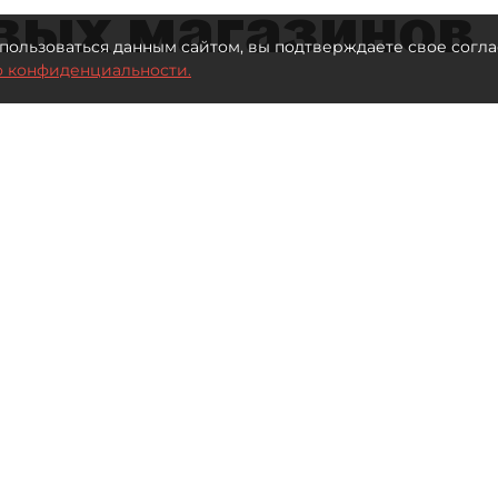
вых магазинов
пользоваться данным сайтом, вы подтверждаете свое согла
о конфиденциальности.
втор фото:
Lutsenko_Oleksandr/Shutterstock/FOTODOM
Читайте нас в мессенджере Max
вые магазины Петербурга
в связи с решением Sony
ля PlayStation.