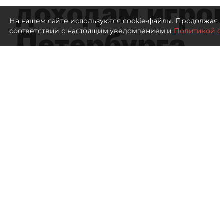
доходам игро
На нашем сайте используются cookie-файлы. Продолжая 
Петербурга
соответствии с настоящим уведомлением и
Политикой 
А
313
просмотров
00:00
Елизавета Цветкова
06 августа 2026
Все материалы автора
Специализированные игро
рискуют лишиться выручки 
прекратить выпуск дисков д