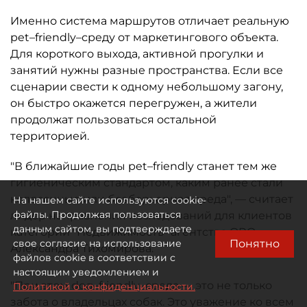
Именно система маршрутов отличает реальную
pet–friendly–среду от маркетингового объекта.
Для короткого выхода, активной прогулки и
занятий нужны разные пространства. Если все
сценарии свести к одному небольшому загону,
он быстро окажется перегружен, а жители
продолжат пользоваться остальной
территорией.
"В ближайшие годы pet–friendly станет тем же
гигиеническим стандартом, каким ранее стали
колясочные или безбарьерная среда", — считает
На нашем сайте используются cookie-
файлы. Продолжая пользоваться
лидер направления исследований для клиентов
данным сайтом, вы подтверждаете
категории "Недвижимость" агентства ORO
Понятно
свое согласие на использование
Александра Тихомирова.
файлов cookie в соответствии с
настоящим уведомлением и
"При этом dog–friendly–среда — это не только
Политикой о конфиденциальности.
забота о владельцах собак. Это уважение ко всем