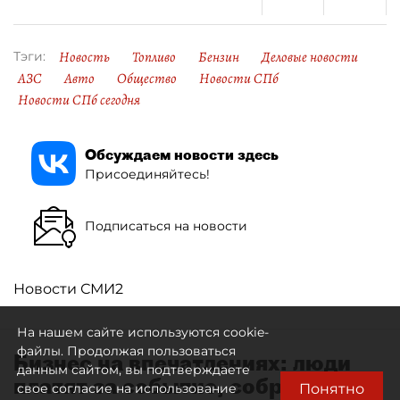
Новость
Топливо
Бензин
Деловые новости
Тэги:
АЗС
Авто
Общество
Новости СПб
Новости СПб сегодня
Обсуждаем новости здесь
Присоединяйтесь!
Подписаться на новости
Новости СМИ2
На нашем сайте используются cookie-
файлы. Продолжая пользоваться
Бизнес на впечатлениях: люди
данным сайтом, вы подтверждаете
платят за событие, собранное
Понятно
свое согласие на использование