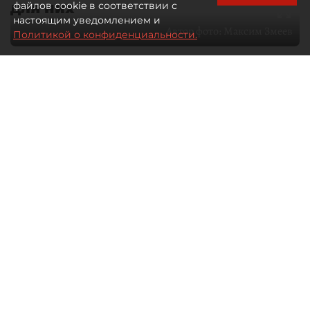
для них
файлов cookie в соответствии с
настоящим уведомлением и
Автор фото:
Максим Змеев
Политикой о конфиденциальности.
04 августа 2026
15:51
1194
Читайте нас в мессенджере Max
dp.ru
Все материалы автора
Летний календарь событий
обогатился во многих регионах.
Сегмент сегодня привлекателен как
для культурных институтов, так и для
бизнеса из "непрофильных" сфер.
Каким должен быть современный
фестиваль, чтобы оставаться
востребованным в условиях высокой
конкуренции, а также почему зритель