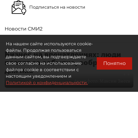
Подписаться на новости
Новости СМИ2
На нашем сайте используются cookie-
файлы. Продолжая пользоваться
Бизнес на впечатлениях: люди
данным сайтом, вы подтверждаете
платят за событие, собранное
Понятно
свое согласие на использование
для них
файлов cookie в соответствии с
настоящим уведомлением и
Автор фото:
Максим Змеев
Политикой о конфиденциальности.
04 августа 2026
15:51
1985
Читайте нас в мессенджере Max
dp.ru
Все материалы автора