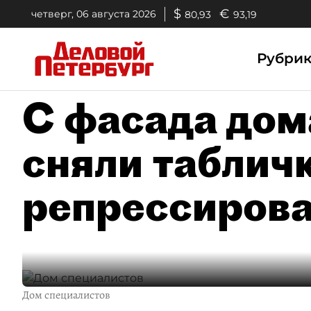
$
€
четверг, 06 августа 2026
80,93
93,19
Рубри
С фасада дом
сняли таблич
репрессиров
Дом специалистов