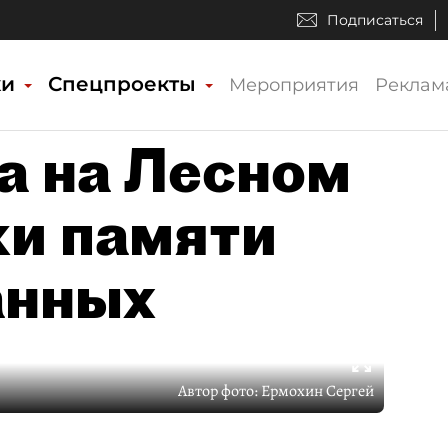
Подписаться
ки
Спецпроекты
Мероприятия
Реклам
а на Лесном
ки памяти
анных
Автор фото:
Ермохин Сергей