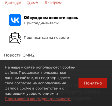
Культура
Туризм
Интервью
Обсуждаем новости здесь
Присоединяйтесь!
Подписаться на новости
Новости СМИ2
На нашем сайте используются cookie-
файлы. Продолжая пользоваться
данным сайтом, вы подтверждаете
Понятно
свое согласие на использование
"Безальтернативная модель":
файлов cookie в соответствии с
что мешает Петербургу стать
настоящим уведомлением и
полицентричным городом
Политикой о конфиденциальности.
Районы массовой застройки в