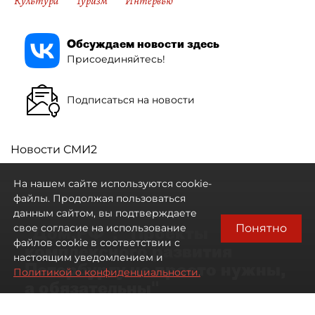
Культура
Туризм
Интервью
Обсуждаем новости здесь
Присоединяйтесь!
Подписаться на новости
Новости СМИ2
На нашем сайте используются cookie-
файлы. Продолжая пользоваться
данным сайтом, вы подтверждаете
Понятно
свое согласие на использование
"Дом.РФ": "Проекты
файлов cookie в соответствии с
комплексного развития
настоящим уведомлением и
Петербургу не просто нужны,
Политикой о конфиденциальности.
а обязательны"