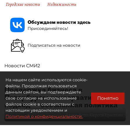
Городские новости
Недвижимость
Обсуждаем новости здесь
Присоединяйтесь!
Подписаться на новости
Новости СМИ2
На нашем сайте используются cookie-
файлы. Продолжая пользоваться
Поддержка бизнеса в
данным сайтом, вы подтверждаете
Петербурге: консервативный
Понятно
свое согласие на использование
подход — осознанная политика
файлов cookie в соответствии с
настоящим уведомлением и
Автор фото:
Сергей Ермохин
Политикой о конфиденциальности.
27 мая 2026
12:34
4860