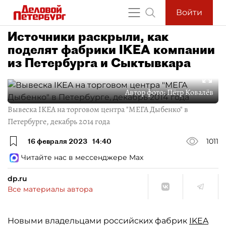
Войти
Источники раскрыли, как
поделят фабрики IKEA компании
из Петербурга и Сыктывкара
Автор фото:
Пётр Ковалёв
Вывеска IKEA на торговом центра "МЕГА Дыбенко" в
Петербурге, декабрь 2014 года
16 февраля 2023
14:40
1011
Читайте нас в мессенджере Max
dp.ru
Все материалы автора
Новыми владельцами российских фабрик
IKEA