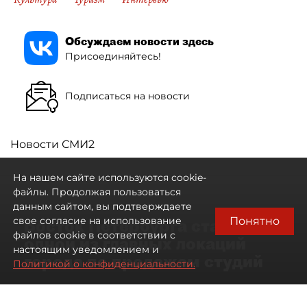
Обсуждаем новости здесь
Присоединяйтесь!
Подписаться на новости
Новости СМИ2
На нашем сайте используются cookie-
файлы. Продолжая пользоваться
данным сайтом, вы подтверждаете
Понятно
свое согласие на использование
Восток Петербурга стал
файлов cookie в соответствии с
одной из главных локаций
настоящим уведомлением и
города по продажам студий
Политикой о конфиденциальности.
09 августа 2026
00:05
246