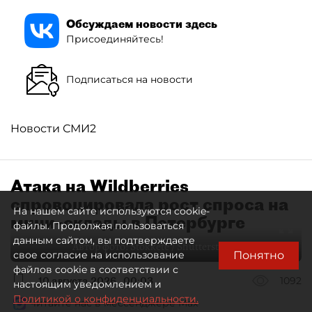
Обсуждаем новости здесь
Присоединяйтесь!
Подписаться на новости
Новости СМИ2
Атака на Wildberries
спровоцировала рост спроса на
На нашем сайте используются cookie-
мини–склады в Петербурге
файлы. Продолжая пользоваться
данным сайтом, вы подтверждаете
Автор фото:
Stokkete / Shutterstock / FOTODOM
Понятно
свое согласие на использование
файлов cookie в соответствии с
10 августа 2026
00:03
1092
настоящим уведомлением и
Политикой о конфиденциальности.
Читайте нас в мессенджере Max