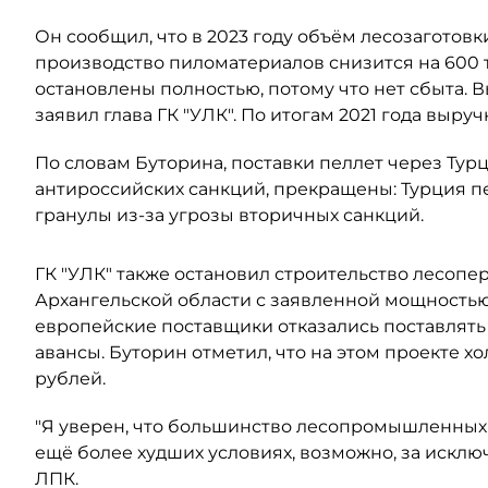
Он сообщил, что в 2023 году объём лесозаготовк
производство пиломатериалов снизится на 600 ты
остановлены полностью, потому что нет сбыта. В
заявил глава ГК "УЛК". По итогам 2021 года выру
По словам Буторина, поставки пеллет через Ту
антироссийских санкций, прекращены: Турция п
гранулы из-за угрозы вторичных санкций.
ГК "УЛК" также остановил строительство лесоп
Архангельской области с заявленной мощностью 
европейские поставщики отказались поставлят
авансы. Буторин отметил, что на этом проекте х
рублей.
"Я уверен, что большинство лесопромышленных 
ещё более худших условиях, возможно, за исключ
ЛПК.