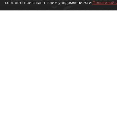
соответствии с настоящим уведомлением и
Политикой 
сотый бензин
в Петербурге
Автозаправочные станции в Петербу
1636
просмотров
00:01
Антон Хлыщенко
07 августа 2026
Все материалы автора
Топливный кризис в Петерб
области постепенно сходит 