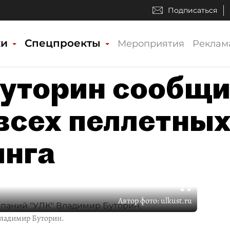
Подписаться
ки
Спецпроекты
Мероприятия
Реклам
Буторин сообщ
 всех пеллетны
инга
Автор фото:
ulkust.ru
Владимир Буторин.