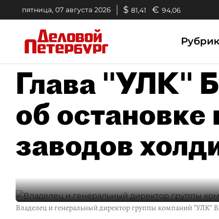
$
€
пятница, 07 августа 2026
81,41
94,06
Рубри
Глава "УЛК" 
об остановке
заводов холд
Владелец и генеральный директор группы компаний "УЛК" 