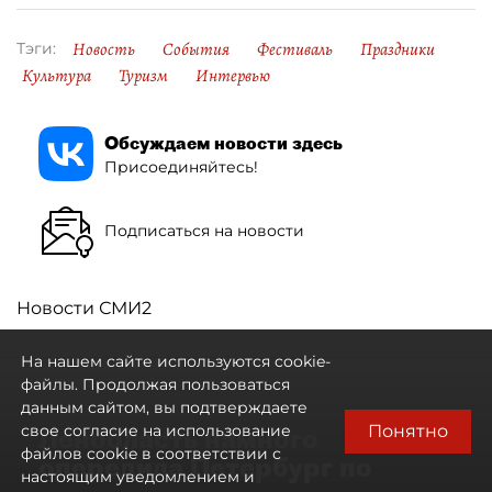
Новость
События
Фестиваль
Праздники
Тэги:
Культура
Туризм
Интервью
Обсуждаем новости здесь
Присоединяйтесь!
Подписаться на новости
Новости СМИ2
На нашем сайте используются cookie-
файлы. Продолжая пользоваться
данным сайтом, вы подтверждаете
Понятно
свое согласие на использование
Ленобласть намного
файлов cookie в соответствии с
опередила Петербург по
настоящим уведомлением и