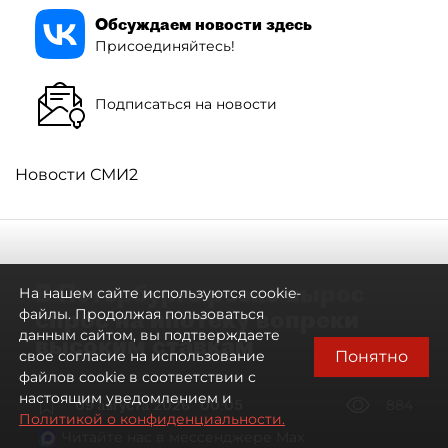
Обсуждаем новости здесь
Присоединяйтесь!
Подписаться на новости
Новости СМИ2
В Петербурге резко вырос
На нашем сайте используются cookie-
спрос на ипотеку вопреки
файлы. Продолжая пользоваться
данным сайтом, вы подтверждаете
высоким ставкам
Понятно
свое согласие на использование
файлов cookie в соответствии с
настоящим уведомлением и
09 августа 2026
00:05
884
Политикой о конфиденциальности.
Читайте нас в мессенджере Max