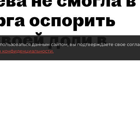
рга оспорить
воей доли в
пользоваться данным сайтом, вы подтверждаете свое согла
о конфиденциальности.
Автор фото:
Ваганов Антон / "ДП"
Читайте нас в мессенджере Max