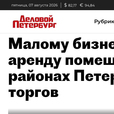
$
€
пятница, 07 августа 2026
82,17
94,84
Рубри
Малому бизне
аренду помещ
районах Пете
торгов