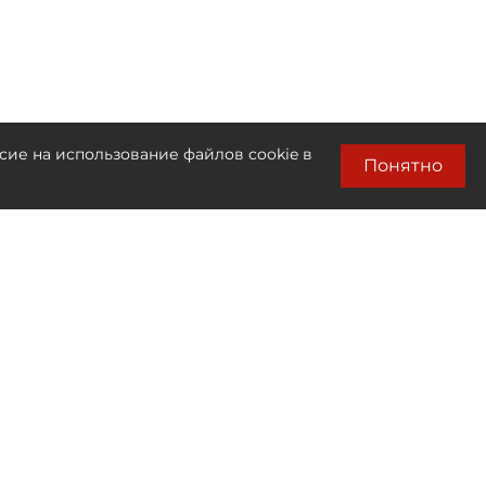
сие на использование файлов cookie в
Понятно
Лента новостей
Только бизнес новости
22:26
Петербурженка получила штраф в 40
млн рублей за неоплаченную парковку